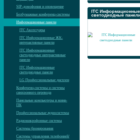
SIP-домофония и оповещение
ITC Информационные
Безбумажные конференц-системы
светодиодные панел
Информационные панели
ITC Аксессуары
ITC Информационные ЖК-
интерактивные панели
ITC Информационные
светодиодные интерактивные
панели
ITC Информационные
светодиодные панели
LG Профессиональные дисплеи
Конференц-системы и системы
синхронного перевода
Панельные компьютеры и мини-
ПК
Профессиональные аудиосистемы
Радиомикрофонные системы
Системы бронирования
Системы управления телефонией/