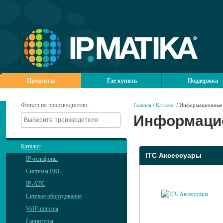
Продукты
Где купить
Поддержка
Фильтр по производителю:
Главная
/
Каталог
/ Информационные
Информаци
Каталог
ITC Аксессуары
IP-телефоны
Системы ВКС
IP-АТС
Сетевое оборудование
VoIP-шлюзы
Гарнитуры