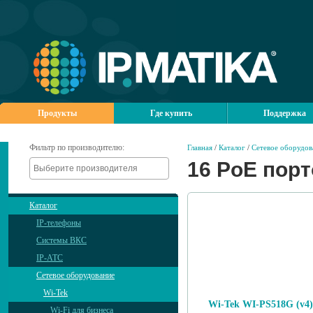
Продукты
Где купить
Поддержка
Фильтр по производителю:
Главная
/
Каталог
/
Сетевое оборудов
16 PoE пор
Каталог
IP-телефоны
Системы ВКС
IP-АТС
Сетевое оборудование
Wi-Tek
Wi-Tek WI-PS518G (v4)
Wi-Fi для бизнеса