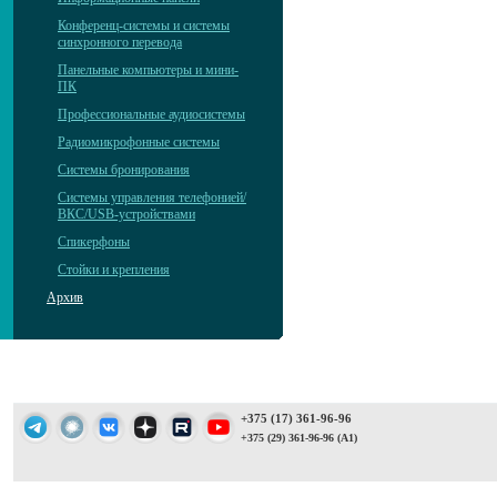
Конференц-системы и системы
синхронного перевода
Панельные компьютеры и мини-
ПК
Профессиональные аудиосистемы
Радиомикрофонные системы
Системы бронирования
Системы управления телефонией/
ВКС/USB-устройствами
Спикерфоны
Стойки и крепления
Архив
+375 (17) 361-96-96
+375 (29) 361-96-96 (A1)