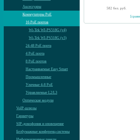
Аксессуары
582 бел. руб.
Коммутаторы PoE
[сравн
16 PoE портов
Wi-Tek WI-PS518G (v4)
Wi-Tek WI-PS518G (v3)
24-48 PoE порта
4 PoE порта
8 PoE портов
Настраиваемые Easy Smart
Промышленные
Уличные 4-8 PoE
Управляемые L2/L3
Оптические модули
VoIP-шлюзы
Гарнитуры
SIP-домофония и оповещение
Безбумажные конференц-системы
Информационные панели