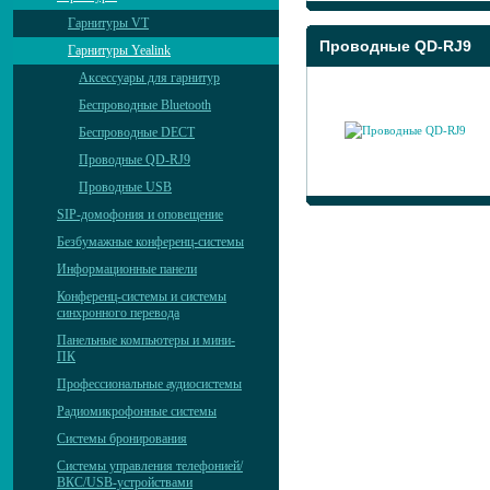
Гарнитуры VT
Проводные QD-RJ9
Гарнитуры Yealink
Аксессуары для гарнитур
Беспроводные Bluetooth
Беспроводные DECT
Проводные QD-RJ9
Проводные USB
SIP-домофония и оповещение
Безбумажные конференц-системы
Информационные панели
Конференц-системы и системы
синхронного перевода
Панельные компьютеры и мини-
ПК
Профессиональные аудиосистемы
Радиомикрофонные системы
Системы бронирования
Системы управления телефонией/
ВКС/USB-устройствами