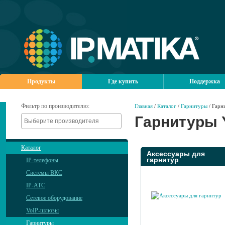
Продукты
Где купить
Поддержка
Фильтр по производителю:
Главная
/
Каталог
/
Гарнитуры
/ Гарн
Гарнитуры Y
Каталог
Аксессуары для
гарнитур
IP-телефоны
Системы ВКС
IP-АТС
Сетевое оборудование
VoIP-шлюзы
Гарнитуры