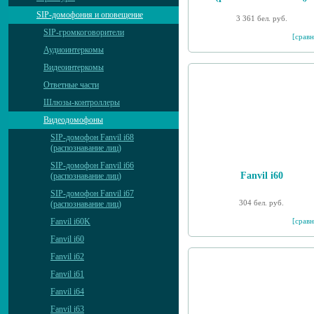
SIP-домофония и оповещение
3 361 бел. руб.
SIP-громкоговорители
[сравн
Аудиоинтеркомы
Видеоинтеркомы
Ответные части
Шлюзы-контроллеры
Видеодомофоны
SIP-домофон Fanvil i68
(распознавание лиц)
SIP-домофон Fanvil i66
Fanvil i60
(распознавание лиц)
SIP-домофон Fanvil i67
304 бел. руб.
(распознавание лиц)
[сравн
Fanvil i60K
Fanvil i60
Fanvil i62
Fanvil i61
Fanvil i64
Fanvil i63