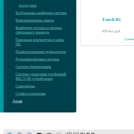
Аксессуары
Безбумажные конференц-системы
Fanvil i61
Информационные панели
Конференц-системы и системы
920 бел. руб.
синхронного перевода
[сравн
Панельные компьютеры и мини-
ПК
Профессиональные аудиосистемы
Радиомикрофонные системы
Системы бронирования
Системы управления телефонией/
ВКС/USB-устройствами
Спикерфоны
Стойки и крепления
Архив
+375 (17) 361-96-96