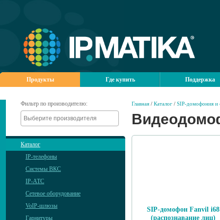
Продукты
Где купить
Поддержка
Фильтр по производителю:
Главная
/
Каталог
/
SIP-домофония и
Видеодомо
Каталог
IP-телефоны
Системы ВКС
IP-АТС
Сетевое оборудование
VoIP-шлюзы
SIP-домофон Fanvil i68
(распознавание лиц)
Гарнитуры