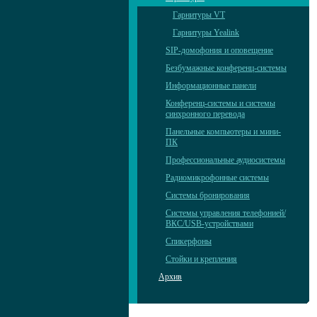
Гарнитуры VT
Гарнитуры Yealink
SIP-домофония и оповещение
Безбумажные конференц-системы
Информационные панели
Конференц-системы и системы
синхронного перевода
Панельные компьютеры и мини-
ПК
Профессиональные аудиосистемы
Радиомикрофонные системы
Системы бронирования
Системы управления телефонией/
ВКС/USB-устройствами
Спикерфоны
Стойки и крепления
Архив