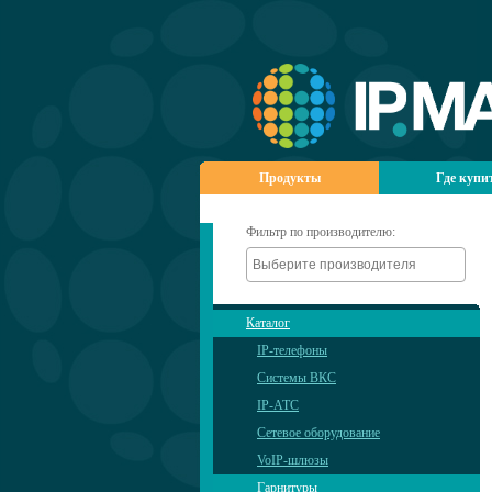
Продукты
Где купи
Фильтр по производителю:
Каталог
IP-телефоны
Системы ВКС
IP-АТС
Сетевое оборудование
VoIP-шлюзы
Гарнитуры