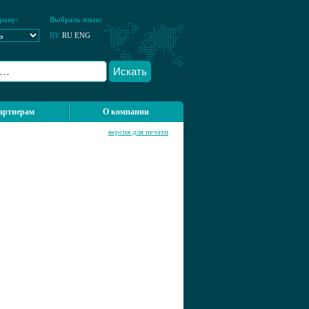
рану:
Выбрать язык:
BY
RU
ENG
Искать
артнерам
О компании
версия для печати