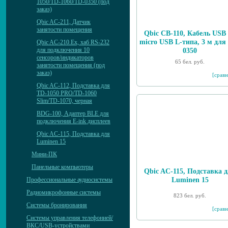
1050/TD-1060/TD-0350 (под
заказ)
Qbic AC-211, Датчик
занятости помещения
Qbic CB-110, Кабель USB
micro USB L-типа, 3 м для
Qbic AC-210.Ex, хаб RS-232
для подключения 10
0350
сенсоров/индикаторов
65 бел. руб.
занятости помещения (под
заказ)
[сравн
Qbic AC-112, Подставка для
TD-1050 PRO/TD-1060
Slim/TD-1070, черная
BDG-100, Адаптер BLE для
подключения E-ink дисплеев
Qbic AC-115, Подставка для
Luminen 15
Мини-ПК
Панельные компьютеры
Qbic AC-115, Подставка 
Luminen 15
Профессиональные аудиосистемы
Радиомикрофонные системы
823 бел. руб.
Системы бронирования
[сравн
Системы управления телефонией/
ВКС/USB-устройствами