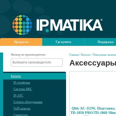
Продукты
Где купить
Поддержка
Фильтр по производителю:
Главная
/
Каталог
/
Панельные компь
Аксессуары
Каталог
IP-телефоны
Системы ВКС
IP-АТС
Сетевое оборудование
Qbic AC-112W, Подставка
VoIP-шлюзы
TD-1050 PRO/TD-1060 Slim
Гарнитуры