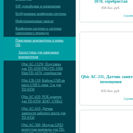
1070, серебристая
SIP-домофония и оповещение
456 бел. руб.
Безбумажные конференц-системы
[сравн
Информационные панели
Конференц-системы и системы
синхронного перевода
Панельные компьютеры и мини-
ПК
Аксессуары для панельных
компьютеров
Qbic AC-112W, Подставка
для TD-1050 PRO/TD-1060
Slim/TD-1070, серебристая
Qbic AC-211, Датчик занят
Qbic CB-110, Кабель USB на
помещения
micro USB L-типа, 3 м для
TD-0350
632 бел. руб.
Qbic AC-620, POE-адаптер
[сравн
для TD-0350, RJ45, USBx2
Qbic AC-610, Датчик
занятости рабочего места для
TD-0350
Qbic AC-500, Модуль GPIO
реле/сухие контакты для TD-