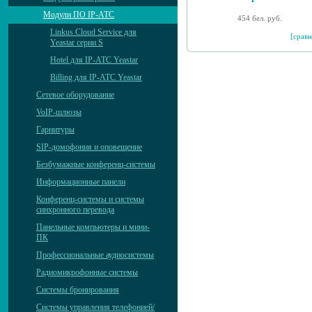
Модули ПО IP-АТС
454 бел. руб.
Linkus Cloud Service для
[сравн
Yeastar серии S
Hotel для IP-АТС Yeastar
Billing для IP-АТС Yeastar
Сетевое оборудование
VoIP-шлюзы
Гарнитуры
SIP-домофония и оповещение
Безбумажные конференц-системы
Информационные панели
Конференц-системы и системы
синхронного перевода
Панельные компьютеры и мини-
ПК
Профессиональные аудиосистемы
Радиомикрофонные системы
Системы бронирования
Системы управления телефонией/