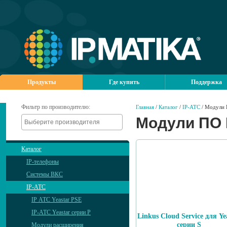
Продукты
Где купить
Поддержка
Фильтр по производителю:
Главная
/
Каталог
/
IP-АТС
/ Модули 
Модули ПО 
Каталог
IP-телефоны
Системы ВКС
IP-АТС
IP АТС Yeastar PSE
IP-АТС Yeastar серии P
Linkus Cloud Service для Ye
серии S
Модули расширения