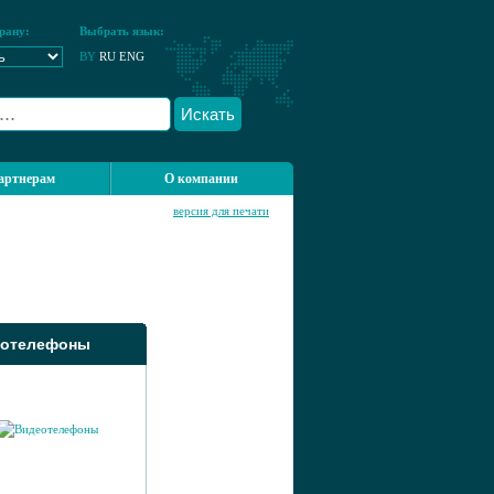
рану:
Выбрать язык:
BY
RU
ENG
Искать
артнерам
О компании
версия для печати
еотелефоны