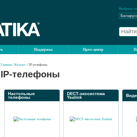
Выбрать ст
ть
Поддержка
Пресс-центр
П
Главная
/
Каталог
/ IP-телефоны
IP-телефоны
Настольные
DECT-экосистема
Вид
телефоны
Yealink