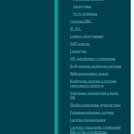
Аксессуары
Wi-Fi-телефоны
Системы ВКС
IP-АТС
Сетевое оборудование
VoIP-шлюзы
Гарнитуры
SIP-домофония и оповещение
Безбумажные конференц-системы
Информационные панели
Конференц-системы и системы
синхронного перевода
Панельные компьютеры и мини-
ПК
Профессиональные аудиосистемы
Радиомикрофонные системы
Системы бронирования
Системы управления телефонией/
ВКС/USB-устройствами