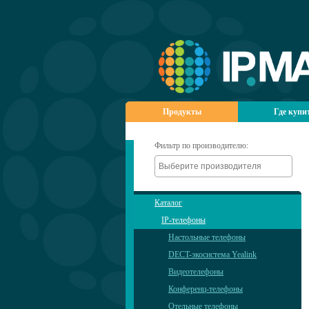
Продукты
Где купи
Фильтр по производителю:
Каталог
IP-телефоны
Настольные телефоны
DECT-экосистема Yealink
Видеотелефоны
Конференц-телефоны
Отельные телефоны