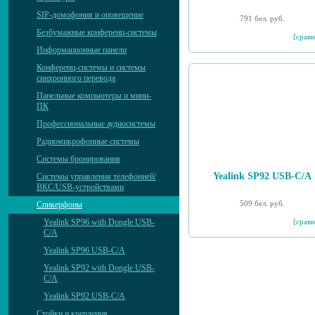
SIP-домофония и оповещение
791 бел. руб.
Безбумажные конференц-системы
[сравн
Информационные панели
Конференц-системы и системы
синхронного перевода
Панельные компьютеры и мини-
ПК
Профессиональные аудиосистемы
Радиомикрофонные системы
Системы бронирования
Yealink SP92 USB-C/A
Системы управления телефонией/
ВКС/USB-устройствами
509 бел. руб.
Спикерфоны
[сравн
Yealink SP96 with Dongle USB-
C/A
Yealink SP96 USB-C/A
Yealink SP92 with Dongle USB-
C/A
Yealink SP92 USB-C/A
Стойки и крепления