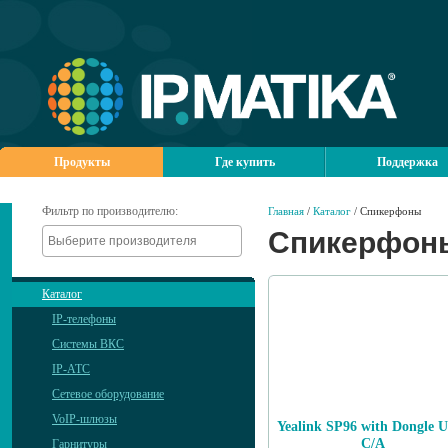
Продукты
Где купить
Поддержка
Фильтр по производителю:
Главная
/
Каталог
/ Спикерфоны
Спикерфон
Каталог
IP-телефоны
Системы ВКС
IP-АТС
Сетевое оборудование
VoIP-шлюзы
Yealink SP96 with Dongle 
C/A
Гарнитуры