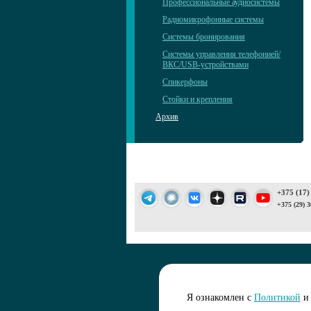
Профессиональные аудиосистемы
Радиомикрофонные системы
Системы бронирования
Системы управления телефонией/
ВКС/USB-устройствами
Спикерфоны
Стойки и крепления
Архив
+375 (17)
+375 (29) 3
Подписаться 
Я ознакомлен с
Политикой
и 