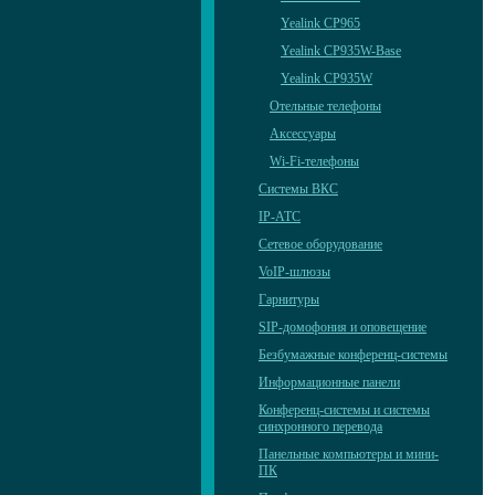
Yealink CP965
Yealink CP935W-Base
Yealink CP935W
Отельные телефоны
Аксессуары
Wi-Fi-телефоны
Системы ВКС
IP-АТС
Сетевое оборудование
VoIP-шлюзы
Гарнитуры
SIP-домофония и оповещение
Безбумажные конференц-системы
Информационные панели
Конференц-системы и системы
синхронного перевода
Панельные компьютеры и мини-
ПК