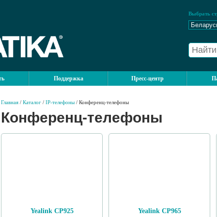
Выбрать ст
ть
Поддержка
Пресс-центр
П
Главная
/
Каталог
/
IP-телефоны
/ Конференц-телефоны
Конференц-телефоны
Yealink CP925
Yealink CP965