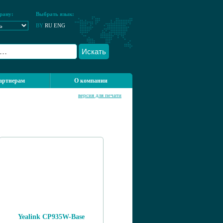
рану:
Выбрать язык:
BY
RU
ENG
Искать
артнерам
О компании
версия для печати
Yealink CP935W-Base