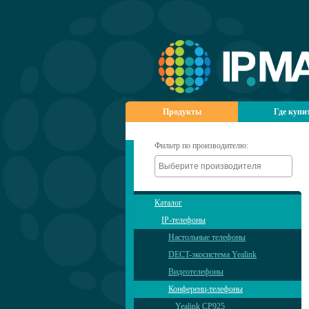
Продукты
Где купи
Фильтр по производителю:
Каталог
IP-телефоны
Настольные телефоны
DECT-экосистема Yealink
Видеотелефоны
Конференц-телефоны
Yealink CP925