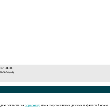
 361-96-96
61-96-96 (A1)
© ООО "АйПиМатик
на рассылку
Создание сайта -
I
даю согласие на
обработку
моих персональных данных и файлов Cookie.