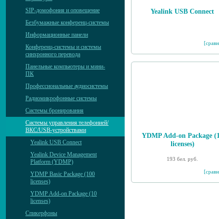
SIP-домофония и оповещение
Yealink USB Connect
Безбумажные конференц-системы
Информационные панели
[сравн
Конференц-системы и системы
синхронного перевода
Панельные компьютеры и мини-
ПК
Профессиональные аудиосистемы
Радиомикрофонные системы
Системы бронирования
Системы управления телефонией/
ВКС/USB-устройствами
YDMP Add-on Package (
Yealink USB Connect
licenses)
Yealink Device Management
193 бел. руб.
Platform (YDMP)
[сравн
YDMP Basic Package (100
licenses)
YDMP Add-on Package (10
licenses)
Спикерфоны