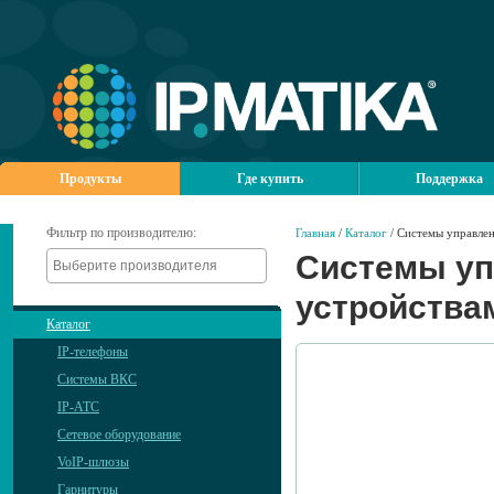
Продукты
Где купить
Поддержка
Фильтр по производителю:
Главная
/
Каталог
/ Системы управле
Системы уп
устройства
Каталог
IP-телефоны
Системы ВКС
IP-АТС
Сетевое оборудование
VoIP-шлюзы
Гарнитуры