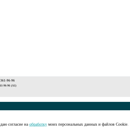
 361-96-96
61-96-96 (A1)
© ООО "АйПиМатик
на рассылку
Создание сайта -
I
даю согласие на
обработку
моих персональных данных и файлов Cookie.