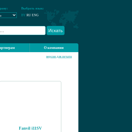
рану:
Выбрать язык:
BY
RU
ENG
Искать
артнерам
О компании
версия для печати
Fanvil i11SV