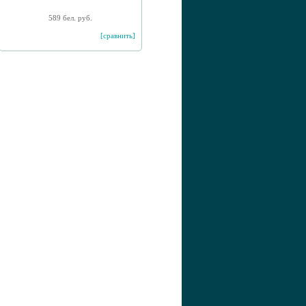
589 бел. руб.
[сравнить]