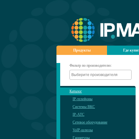
Продукты
Где купи
Фильтр по производителю:
Каталог
IP-телефоны
Системы ВКС
IP-АТС
Сетевое оборудование
VoIP-шлюзы
Гарнитуры