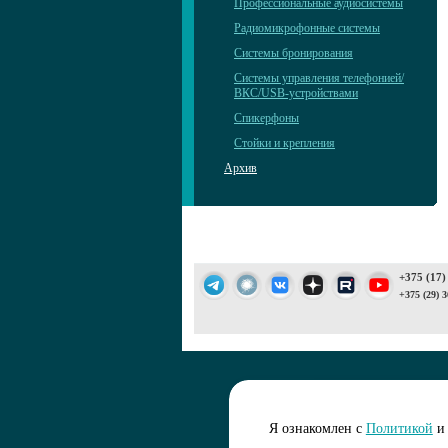
Профессиональные аудиосистемы
Радиомикрофонные системы
Системы бронирования
Системы управления телефонией/
ВКС/USB-устройствами
Спикерфоны
Стойки и крепления
Архив
+375 (17)
+375 (29) 3
Подписаться 
Я ознакомлен с
Политикой
и 