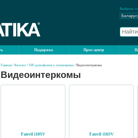
Выбрать ст
ть
Поддержка
Пресс-центр
П
Главная
/
Каталог
/
SIP-домофония и оповещение
/ Видеоинтеркомы
Видеоинтеркомы
Fanvil i10SV
Fanvil i16SV