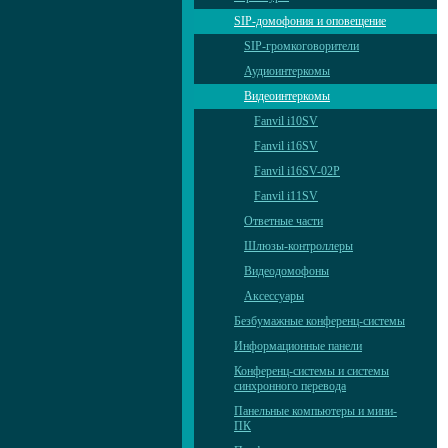
SIP-домофония и оповещение
SIP-громкоговорители
Аудиоинтеркомы
Видеоинтеркомы
Fanvil i10SV
Fanvil i16SV
Fanvil i16SV-02P
Fanvil i11SV
Ответные части
Шлюзы-контроллеры
Видеодомофоны
Аксессуары
Безбумажные конференц-системы
Информационные панели
Конференц-системы и системы
синхронного перевода
Панельные компьютеры и мини-
ПК