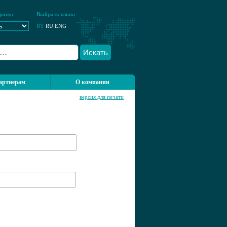
рану:
Выбрать язык:
BY
RU
ENG
Искать
артнерам
О компании
версия для печати