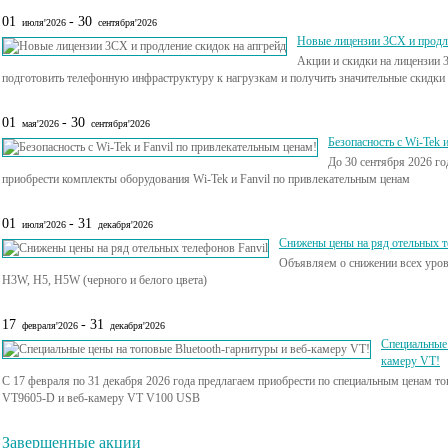
01
- 30
июля'2026
сентября'2026
Новые лицензии 3CX и продле
Акции и скидки на лицензии
подготовить телефонную инфраструктуру к нагрузкам и получить значительные скидки в
01
- 30
мая'2026
сентября'2026
Безопасность с Wi-Tek 
До 30 сентября 2026 го
приобрести комплекты оборудования Wi-Tek и Fanvil по привлекательным ценам
01
- 31
июля'2026
декабря'2026
Снижены цены на ряд отельных т
Объявляем о снижении всех уровн
H3W, H5, H5W (черного и белого цвета)
17
- 31
февраля'2026
декабря'2026
Специальные 
камеру VT!
С 17 февраля по 31 декабря 2026 года предлагаем приобрести по специальным ценам 
VT9605-D и веб-камеру VT V100 USB
Завершенные акции