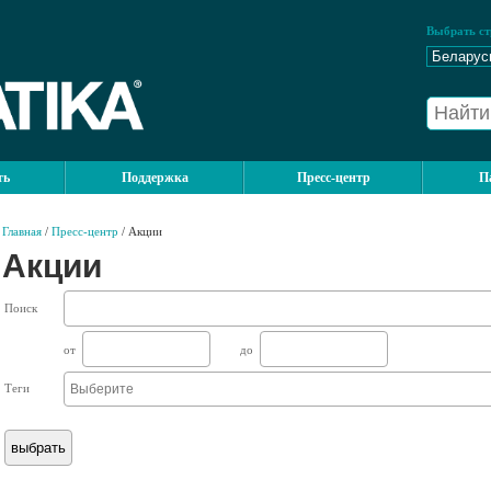
Выбрать ст
ть
Поддержка
Пресс-центр
П
Главная
/
Пресс-центр
/ Акции
Акции
Поиск
от
до
Теги