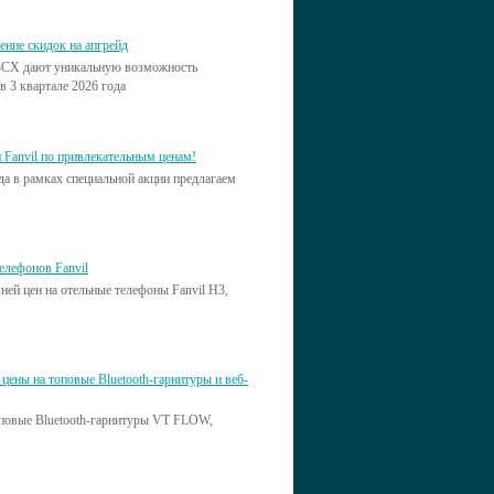
ние скидок на апгрейд
 3CX дают уникальную возможность
 3 квартале 2026 года
и Fanvil по привлекательным ценам!
да в рамках специальной акции предлагаем
елефонов Fanvil
ей цен на отельные телефоны Fanvil H3,
цены на топовые Bluetooth-гарнитуры и веб-
топовые Bluetooth-гарнитуры VT FLOW,