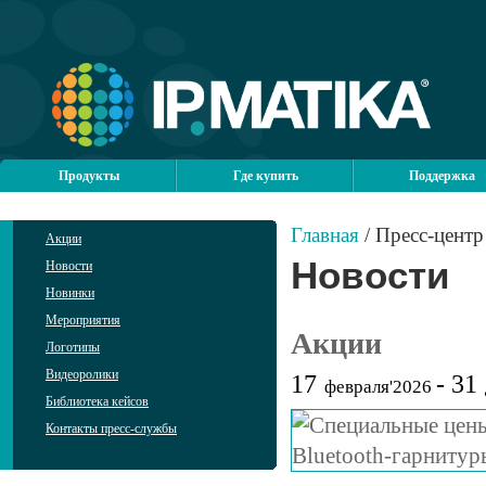
Продукты
Где купить
Поддержка
Главная
/ Пресс-центр
Акции
Новости
Новости
Новинки
Мероприятия
Акции
Логотипы
Видеоролики
17
- 31
февраля'2026
Библиотека кейсов
Контакты пресс-службы