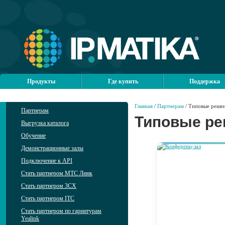
Продукты
Где купить
Поддержка
Главная
/
Партнерам
/ Типовые реше
Партнерам
Типовые р
Выгрузка каталога
Обучение
Демонстрационные залы
Подключение к API
Стать партнером МТС Линк
Стать партнером 3CX
Стать партнером ITC
Стать партнером по гарнитурам
Yealink