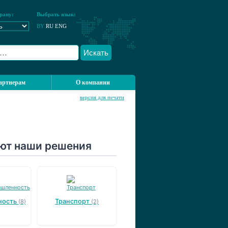
рану:
Выбрать язык:
BY
RU
ENG
Искать
артнерам
О компании
версия для печати
яют наши решения
ность
Транспорт
(8)
(2)