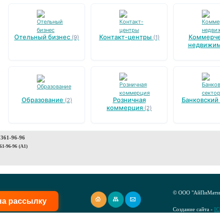
Отельный бизнес
Контакт-центры
Коммерче
(9)
(1)
недвижим
Образование
Розничная
Банковский
(2)
коммерция
(2)
 361-96-96
61-96-96 (A1)
© ООО "АйПиМатик
на рассылку
Создание сайта -
I