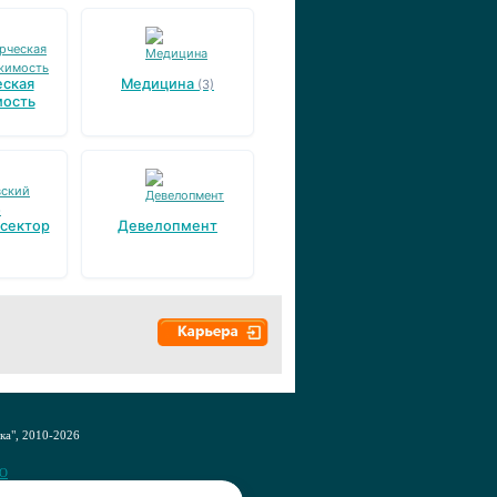
ская
Медицина
(3)
ость
 сектор
Девелопмент
а", 2010-2026
CO