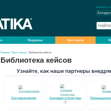
Выбрать ст
ть
Поддержка
Пресс-центр
П
Главная
/
Пресс-центр
/ Библиотека кейсов
Библиотека кейсов
Узнайте, как наши партнеры внедр
Госучреждения
Силовые структуры
Промышлен
(1)