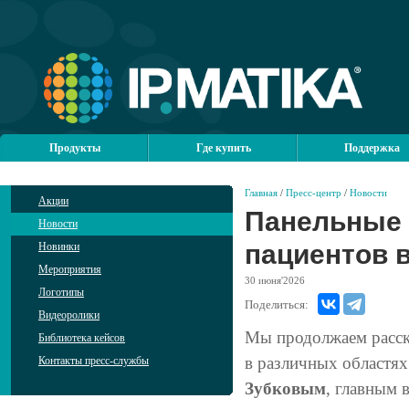
Продукты
Где купить
Поддержка
Главная
/
Пресс-центр
/
Новости
Акции
Панельные 
Новости
пациентов 
Новинки
Мероприятия
30
июня'2026
Логотипы
Поделиться:
Видеоролики
Мы продолжаем расск
Библиотека кейсов
в различных областях
Контакты пресс-службы
Зубковым
, главным 