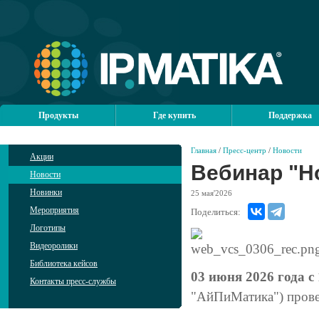
Продукты
Где купить
Поддержка
Главная
/
Пресс-центр
/
Новости
Акции
Вебинар "Но
Новости
Новинки
25
мая'2026
Мероприятия
Поделиться:
Логотипы
Видеоролики
Библиотека кейсов
03 июня 2026 года с 
Контакты пресс-службы
"АйПиМатика") пров