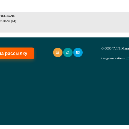
 361-96-96
61-96-96 (A1)
© ООО "АйПиМатик
на рассылку
Создание сайта -
I