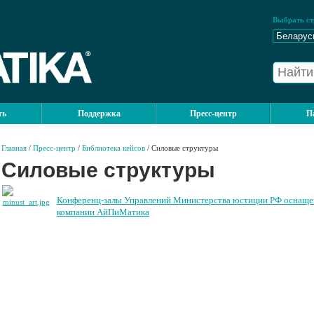
Выбрать ст
ть
Поддержка
Пресс-центр
П
Главная
/
Пресс-центр
/
Библиотека кейсов
/ Силовые структуры
Силовые структуры
Конференц-залы Управлений Министерства юстиции РФ оснаще
компании АйПиМатика