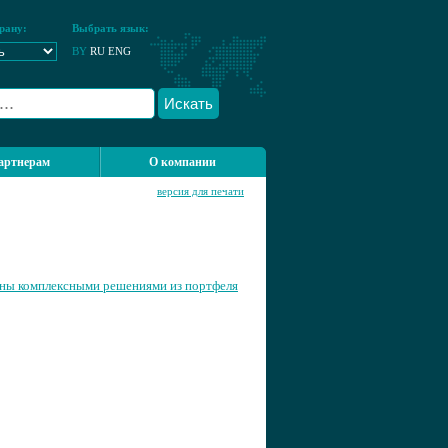
рану:
Выбрать язык:
BY
RU
ENG
Искать
артнерам
О компании
версия для печати
ны комплексными решениями из портфеля