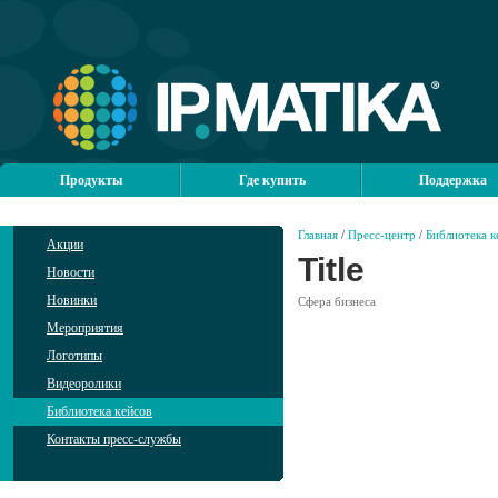
Продукты
Где купить
Поддержка
Главная
/
Пресс-центр
/
Библиотека к
Акции
Title
Новости
Новинки
Сфера бизнеса
Мероприятия
Логотипы
Видеоролики
Библиотека кейсов
Контакты пресс-службы